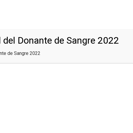
45 Desde el interior sin cargos
bancodesangre@labreferencia.c
l del Donante de Sangre 2022
DONANTES
PREGUNTAS FRECUENTES
CONTACTOS